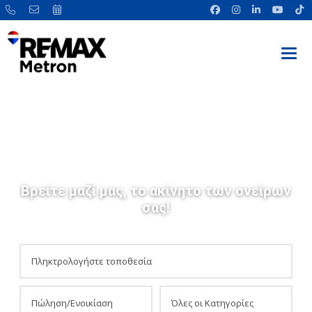
Βρείτε μαζί μας, το ακίνητο των ονείρων
σας!