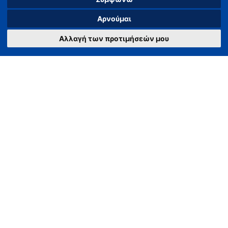
Nikiti 63088, Halkidiki
Αρνούμαι
Αλλαγή των προτιμήσεών μου
METRON-VALODIMOU AIKATERINI MONOPROSOPI IKE
GEMI 167897857000
Tax Number: 801998953 - Tax Office: Nea Moudania