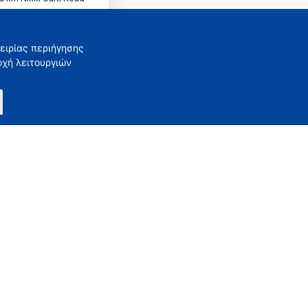
iti 63088, Halkidiki
ειρίας περιήγησης
οχή λειτουργιών
ALODIMOU AIKATERINI
NOPROSOPI IKE
MI 167897857000
801998953 - Tax Office: Nea
Moudania