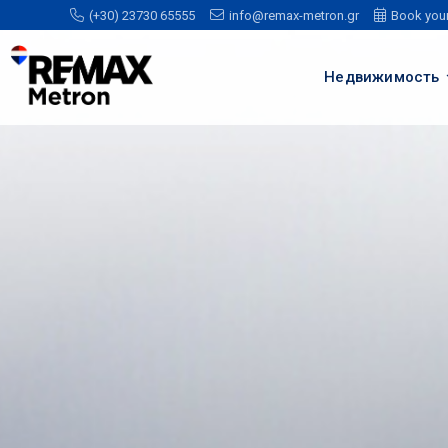
(+30) 23730 65555
info@remax-metron.gr
Book you
Недвижимость