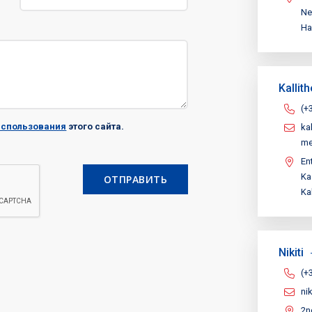
Νe
Ha
Kallit
(+
использования
этого сайта.
ka
me
En
Ka
ОТПРАВИТЬ
Ka
Nikiti
(+
ni
2n