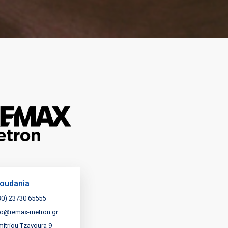
oudania
30) 23730 65555
fo@remax-metron.gr
mitriou Tzavoura 9