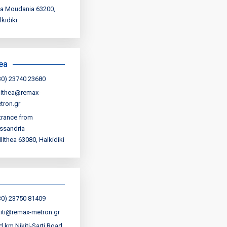
a Moudania 63200,
lkidiki
hea
30) 23740 23680
lithea@remax-
tron.gr
trance from
ssandria
llithea 63080, Halkidiki
30) 23750 81409
kiti@remax-metron.gr
d km Nikiti-Sarti Road