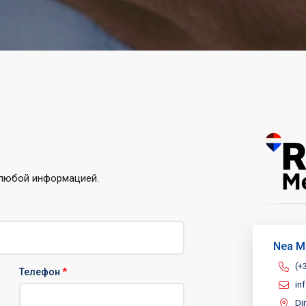
 любой информацией.
Νea M
(+
Телефон
*
in
Di