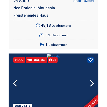
79.800 €
CODE: 769303
Nea Potidaia,
Moudania
Freistehendes Haus
48,18
Quadratmeter
1
Schlafzimmer
1
Badezimmer
VIDEO
VIRTUAL 360
38
EXKLUSIV
VERKAUF