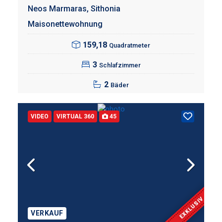
Neos Marmaras,
Sithonia
Maisonettewohnung
159,18
Quadratmeter
3
Schlafzimmer
2
Bäder
VIDEO
VIRTUAL 360
45
EXKLUSIV
VERKAUF