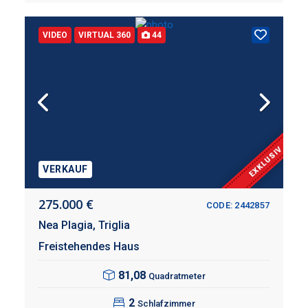
VIDEO
VIRTUAL 360
44
EXKLUSIV
VERKAUF
275.000 €
CODE: 2442857
Nea Plagia,
Triglia
Freistehendes Haus
81,08
Quadratmeter
2
Schlafzimmer