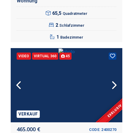
Wohnung
65,5
Quadratmeter
2
Schlafzimmer
1
Badezimmer
VIDEO
VIRTUAL 360
45
EXKLUSIV
VERKAUF
465.000 €
CODE: 2400270