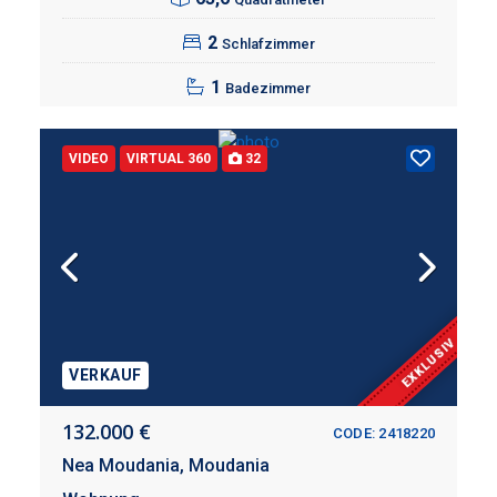
2
Schlafzimmer
1
Badezimmer
VIDEO
VIRTUAL 360
32
EXKLUSIV
VERKAUF
132.000 €
CODE: 2418220
Nea Moudania,
Moudania