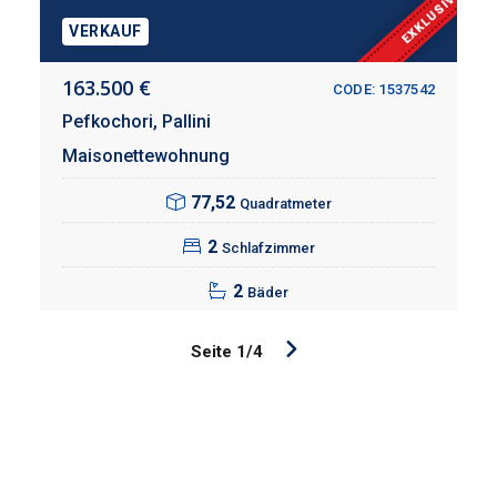
EXKLUSIV
VERKAUF
163.500 €
CODE: 1537542
Pefkochori,
Pallini
Maisonettewohnung
77,52
Quadratmeter
2
Schlafzimmer
2
Bäder
Seite 1/4