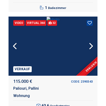
1
Badezimmer
VIDEO
VIRTUAL 360
32
EXKLUSIV
VERKAUF
115.000 €
CODE: 2390343
Paliouri,
Pallini
Wohnung
63,6
Quadratmeter