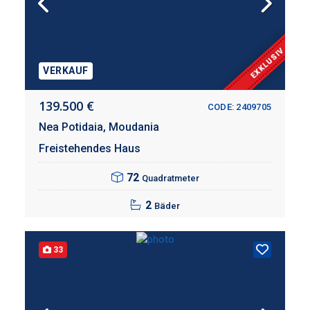
EXKLUSIV
VERKAUF
139.500 €
CODE: 2409705
Nea Potidaia,
Moudania
Freistehendes Haus
72
Quadratmeter
2
Bäder
33