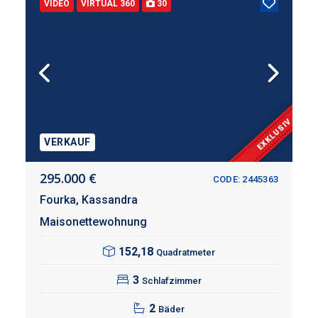
VIDEO
VIRTUAL 360
30
EXKLUSIV
VERKAUF
295.000 €
CODE: 2445363
Fourka,
Kassandra
Maisonettewohnung
152,18
Quadratmeter
3
Schlafzimmer
2
Bäder