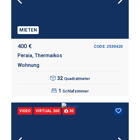
MIETEN
400 €
CODE: 2530420
Peraia,
Thermaikos
Wohnung
32
Quadratmeter
1
Schlafzimmer
VIDEO
VIRTUAL 360
30