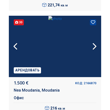
221,74
кв.м
30
АРЕНДОВАТЬ
1.500 €
КОД: 2166870
Nea Moudania,
Moudania
Офис
216
кв.м