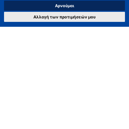
Αρνούμαι
Αλλαγή των προτιμήσεών μου
Награды
Утвержденный член