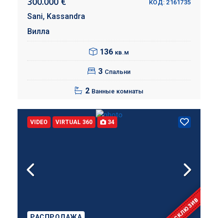
300.000 €
КОД: 2161735
Sani,
Kassandra
Вилла
136
кв.м
3
Спальни
2
Ванные комнаты
VIDEO
VIRTUAL 360
34
ЭКСКЛЮЗИВ
РАСПРОДАЖА