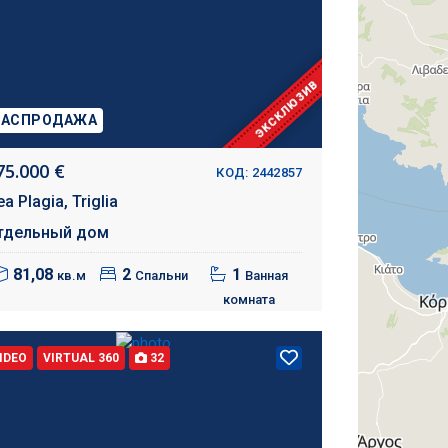
ЭКСКЛЮЗИВ
РАСПРОДАЖА
75.000 €
КОД: 2442857
ea Plagia,
Triglia
тдельный дом
81,08
2
1
кв.м
Спальни
Ванная
комната
IDEO
VIRTUAL 360
32