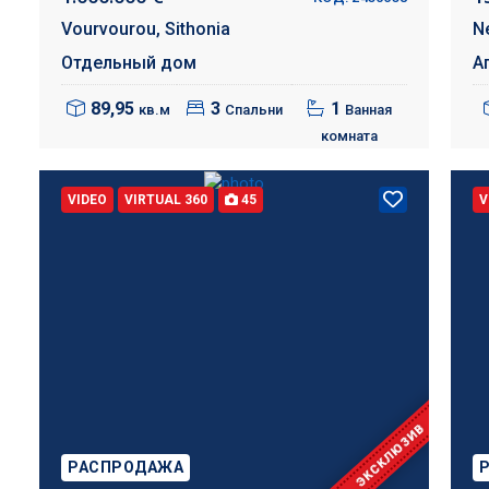
Vourvourou,
Sithonia
N
Отдельный дом
А
89,95
3
1
кв.м
Спальни
Ванная
комната
VIDEO
VIRTUAL 360
45
V
ЭКСКЛЮЗИВ
РАСПРОДАЖА