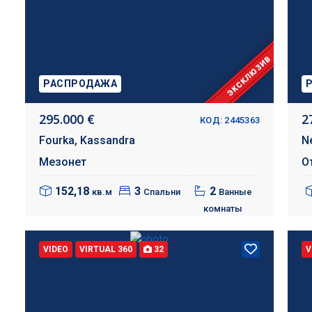
ЭКСКЛЮЗИВ
РАСПРОДАЖА
295.000 €
2
КОД: 2445363
Fourka,
Kassandra
N
Мезонет
О
152,18
3
2
кв.м
Спальни
Ванные
комнаты
VIDEO
VIRTUAL 360
32
V