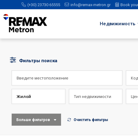
(+30) 23730 65555
info@remax-metron.gr
Book you
Недвижимость
Фильтры поиска
Жилой
Больше фильтров
Очистить фильтры