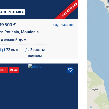
ЭКСКЛЮЗИВ
РАСПРОДАЖА
39.500 €
КОД: 2409705
ea Potidaia,
Moudania
тдельный дом
72
2
кв.м
Ванные
комнаты
IDEO
42