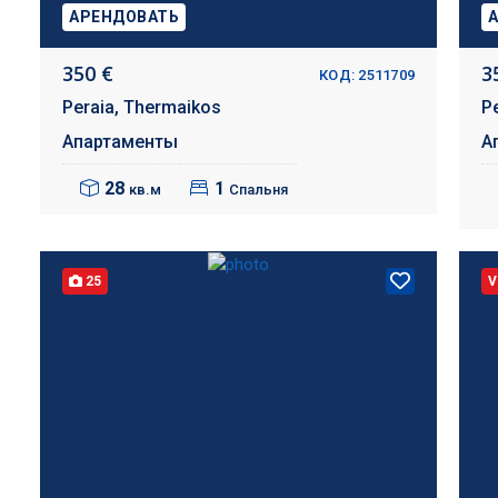
АРЕНДОВАТЬ
350 €
3
КОД: 2511709
Peraia,
Thermaikos
P
Апартаменты
А
28
1
кв.м
Спальня
25
V