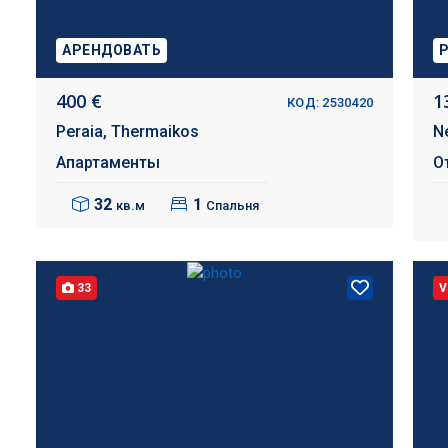
АРЕНДОВАТЬ
400 €
1
КОД: 2530420
Peraia,
Thermaikos
N
Апартаменты
О
32
1
кв.м
Спальня
33
V