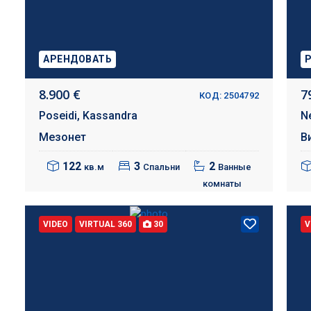
АРЕНДОВАТЬ
8.900 €
7
КОД: 2504792
Poseidi,
Kassandra
N
Мезонет
В
122
3
2
кв.м
Спальни
Ванные
комнаты
VIDEO
VIRTUAL 360
30
V