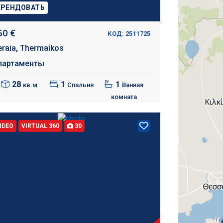
АРЕНДОВАТЬ
50 €
КОД: 2511725
eraia,
Thermaikos
партаменты
28
1
1
кв.м
Спальня
Ванная
комната
IDEO
VIRTUAL 360
30