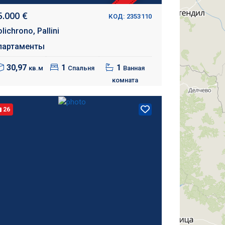
5.000 €
КОД: 2353110
olichrono,
Pallini
партаменты
30,97
1
1
кв.м
Спальня
Ванная
комната
26