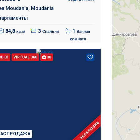
ea Moudania,
Moudania
партаменты
84,8
3
1
кв.м
Спальни
Ванная
комната
IDEO
VIRTUAL 360
38
ЭКСКЛЮЗИВ
РАСПРОДАЖА