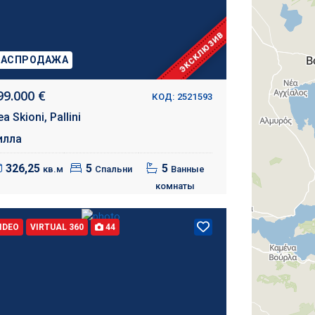
ЭКСКЛЮЗИВ
РАСПРОДАЖА
99.000 €
КОД: 2521593
ea Skioni,
Pallini
илла
326,25
5
5
кв.м
Спальни
Ванные
комнаты
IDEO
VIRTUAL 360
44