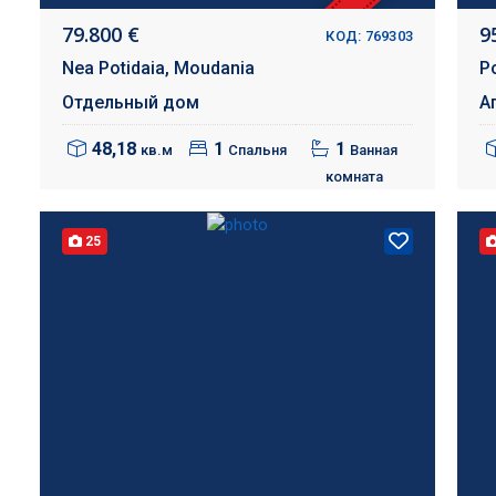
79.800 €
9
КОД: 769303
Nea Potidaia,
Moudania
P
Отдельный дом
А
48,18
1
1
кв.м
Спальня
Ванная
комната
25