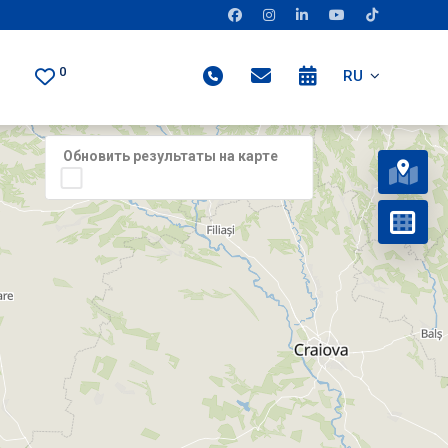
0
RU
Обновить результаты на карте